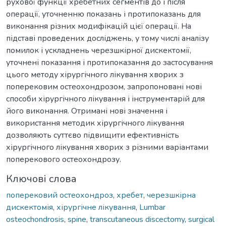
рухової функції хребетних сегментів до і після
операції, уточненню показань і протипоказань для
виконання різних модифікацій цієї операції. На
підставі проведених досліджень, у тому числі аналізу
помилок і ускладнень черезшкірної дискектомії,
уточнені показання і протипоказання до застосування
цього методу хірургічного лікування хворих з
поперековим остеохондрозом, запропоновані нові
способи хірургічного лікування і інструментарій для
його виконання. Отримані нові значення і
використання методик хірургічного лікування
дозволяють суттєво підвищити ефективність
хірургічного лікування хворих з різними варіантами
поперекового остеохондрозу.
Ключові слова
поперековий остеохондроз
,
хребет
,
черезшкірна
дискектомія
,
хірургічне лікування
,
Lumbar
osteochondrosis
,
spine
,
transcutaneous discectomy
,
surgical