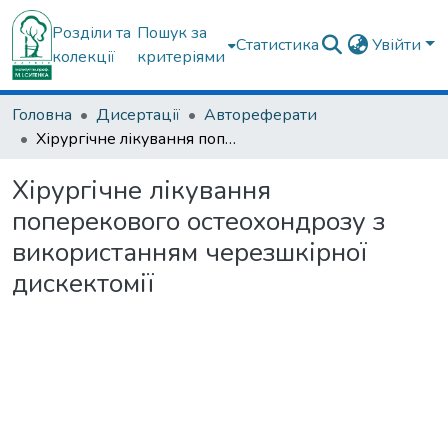
Розділи та
Пошук за
Статистика
Увійти
колекції
критеріями
Головна
Дисертації
Автореферати
Хірургічне лікування поперекового остеохондрозу з використанням черезшкірної дискектомії
Хірургічне лікування
поперекового остеохондрозу з
використанням черезшкірної
дискектомії