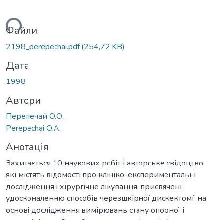
ься...
Файли
2198_perepechai.pdf
(254,72 KB)
Дата
1998
Автори
Перепечай О.О.
Perepechai О.А.
Анотація
Захитається 10 наукових робіт і авторське свідоцтво,
які містять відомості про клініко-експериментальні
дослідження і хірургічне лікування, присвячені
удосконаленню способів черезшкірної дискектомії на
основі дослідження вимірювань стану опорної і