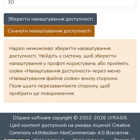
Зберегти налаштування доступності
Скинути налаштування доступності
Наразі неможливо зберегти налаштування
доступності. Увійдіть у систему, щоб зберегти
налаштування у профілі користувача, або прийміть
cookie «Налаштування доступності» через меню
«Налаштування файлів cookie» внизу сторінки.
Після цього перезавантажте сторінку, щоб
прибрати це повідомлення.
DSpace software
copyright © 2002-2026
LYRASIS
Цей контент доступний на умовах ліцензії
Creative
Commons «Attribution-NonCommercial» 4.0 Всесвітня
.