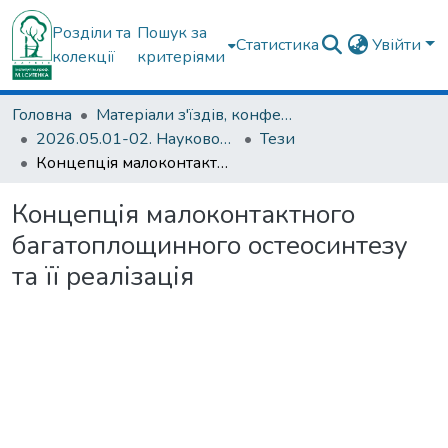
Розділи та
Пошук за
Статистика
Увійти
колекції
критеріями
Головна
Матеріали з'їздів, конференцій, симпозіумів та ін.
2026.05.01-02. Науково-практична конференція «Індивідуальні імплантати в ортопедії-травматології: наука, технології, практика»
Тези
Концепція малоконтактного багатоплощинного остеосинтезу та її реалізація
Концепція малоконтактного
багатоплощинного остеосинтезу
та її реалізація