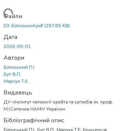
антажиться...
Файли
03-Білінський.pdf
(297,85 KB)
Дата
2026-05-01
Автори
Білінський П.І.
Бут В.П.
Марчук Т.Є.
Видавець
ДУ «Інститут патології хребта та суглобів ім. проф.
М.І.Ситенка НАМН України»
Бібліографічний опис
Білінський П.І., Бут В.П., Марчук Т.Є. Концепція