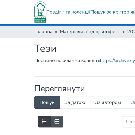
Розділи та колекції
Пошук за критерія
Головна
Матеріали з'їздів, конференцій, симпозіумів та ін.
Тези
Постійне посилання колекції
https://archive
Переглянути
Пошук
За датою
За автором
З