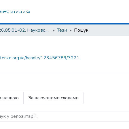
ми
Статистика
2026.05.01-02. Науково-практична конференція «Індивідуальні імплантати в ортопедії-травматології: наука, технології, практика»
Тези
Пошук
.sytenko.org.ua/handle/123456789/3221
а назвою
За ключовими словами