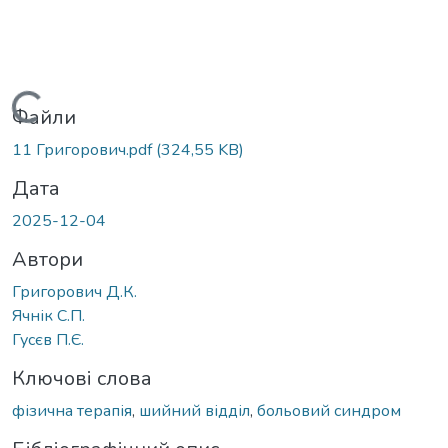
Вантажиться...
Файли
11 Григорович.pdf
(324,55 KB)
Дата
2025-12-04
Автори
Григорович Д.К.
Ячнік С.П.
Гусєв П.Є.
Ключові слова
фізична терапія
,
шийний відділ
,
больовий синдром