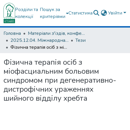
Розділи та
Пошук за
Статистика
Увійти
колекції
критеріями
Головна
Матеріали з'їздів, конференцій, симпозіумів та ін.
2025.12.04. Міжнародна науково-практична конференція, присвячена 140-річчю від дня народження проф. М.І. Ситенка СУЧАСНІ ТЕХНОЛОГІЇ ЛІКУВАННЯ І РЕАБІЛІТАЦІЇ ЗАХВОРЮВАНЬ І БОЙОВИХ ПОШКОДЖЕНЬ ОПОРНО-РУХОВОЇ СИСТЕМИ
Тези
Фізична терапія осіб з міофасциальним больовим синдромом при дегенеративно-дистрофічних ураженнях шийного відділу хребта
Фізична терапія осіб з
міофасциальним больовим
синдромом при дегенеративно-
дистрофічних ураженнях
шийного відділу хребта