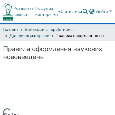
Розділи та
Пошук за
Статистика
Увійти
колекції
критеріями
Головна
Винаходи співробітників ДУ "ІПХС ім. проф. М.І. Ситенка"
Довідкові матеріали
Правила оформлення наукових нововведень
Правила оформлення наукових
нововведень