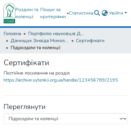
Розділи та
Пошук за
Статистика
Увійти
колекції
критеріями
Головна
Портфоліо науковців ДУ "ІПХС ім. проф. М.І. Ситенка"
Данищук Зінаїда Миколаївна
Сертифікати
Підрозділи та колекції
Сертифікати
Постійне посилання на розділ
https://archive.sytenko.org.ua/handle/123456789/2195
Переглянути