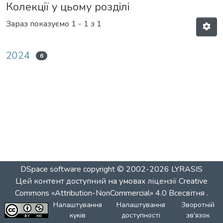
Колекції у цьому розділі
Зараз показуємо
1 - 1 з 1
2024
6
DSpace software
copyright © 2002-2026
LYRASIS
Цей контент доступний на умовах ліцензії
Creative
Commons «Attribution-NonCommercial» 4.0 Всесвітня
.
Налаштування
Налаштування
Зворотній
куків
доступності
зв'язок