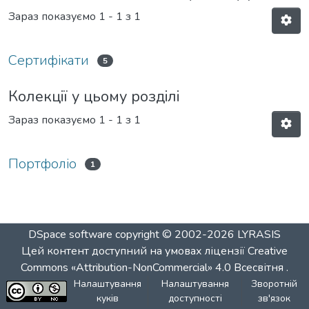
Зараз показуємо
1 - 1 з 1
Сертифікати
5
Колекції у цьому розділі
Зараз показуємо
1 - 1 з 1
Портфоліо
1
DSpace software
copyright © 2002-2026
LYRASIS
Цей контент доступний на умовах ліцензії
Creative
Commons «Attribution-NonCommercial» 4.0 Всесвітня
.
Налаштування
Налаштування
Зворотній
куків
доступності
зв'язок