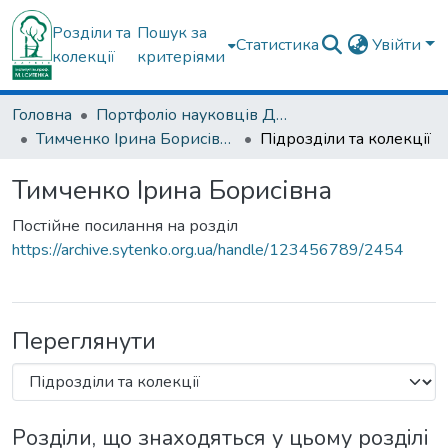
Розділи та
Пошук за
Статистика
Увійти
колекції
критеріями
Головна
Портфоліо науковців ДУ "ІПХС ім. проф. М.І. Ситенка"
Тимченко Ірина Борисівна
Підрозділи та колекції
Тимченко Ірина Борисівна
Постійне посилання на розділ
https://archive.sytenko.org.ua/handle/123456789/2454
Переглянути
Розділи, що знаходяться у цьому розділі