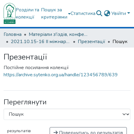
Розділи та
Пошук за
Статистика
Увійти
колекції
критеріями
Головна
Матеріали з'їздів, конференцій, симпозіумів та ін.
2021.10.15-16 ІІ міжнародна конференція «Передові методики лікування кульшового, колінного та плечового суглобів», присвяченої пам’яті академіка О.О. Коржа (Харків, 15-16 жовтня 2021 р.)
Презентації
Пошук
Презентації
Постійне посилання колекції
https://archive.sytenko.org.ua/handle/123456789/639
Переглянути
результатів
Повернутись до результатів