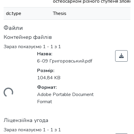
остеосарком різного ступеня злоякі
dc.type
Thesis
Файли
Контейнер файлів
Зараз показуємо
1 - 1 з 1
Назва:
6-09 Григоровський.pdf
Розмір:
104,84 KB
Формат:
иться...
Adobe Portable Document
Format
Ліцензійна угода
Зараз показуємо
1 - 1 з 1