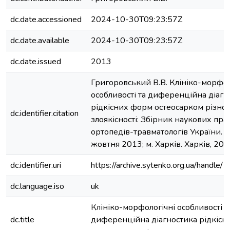
dc.date.accessioned
2024-10-30T09:23:57Z
dc.date.available
2024-10-30T09:23:57Z
dc.date.issued
2013
Григоровський В.В. Клініко-морфол
особливості та диференційна діагн
рідкісних форм остеосарком різног
dc.identifier.citation
злоякісності: Збірник наукових прац
ортопедів-травматологів України. Х
жовтня 2013; м. Харків. Харків, 20
dc.identifier.uri
https://archive.sytenko.org.ua/hand
dc.language.iso
uk
Клініко-морфологічні особливості т
dc.title
диференційна діагностика рідкіс