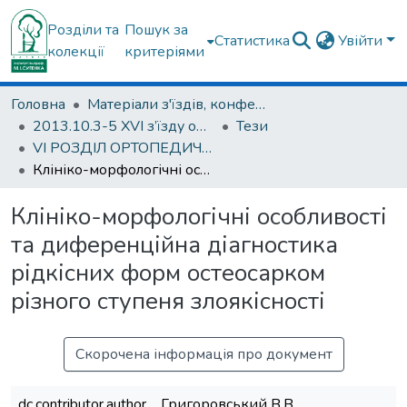
Розділи та
Пошук за
Статистика
Увійти
колекції
критеріями
Головна
Матеріали з'їздів, конференцій, симпозіумів та ін.
2013.10.3-5 ХVI з’їзду ортопедів-травматологів України; 3-5 жовтня 2013; м. Харків.
Тези
VІ РОЗДІЛ ОРТОПЕДИЧНІ АСПЕКТИ КІСТКОВОЇ ОНКОЛОГІЇ ТА МЕТАБОЛІЧНИХ ЗАХВОРЮВАНЬ КІСТКОВОЇ ТКАНИНИ
Клініко-морфологічні особливості та диференційна діагностика рідкісних форм остеосарком різного ступеня злоякісності
Клініко-морфологічні особливості
та диференційна діагностика
рідкісних форм остеосарком
різного ступеня злоякісності
Скорочена інформація про документ
dc.contributor.author
Григоровський В.В.