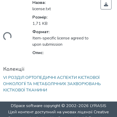
Назва:
license.txt
Розмір:
1,71 KB
Формат:
иться...
Item-specific license agreed to
upon submission
Опис:
Колекції
VІ РОЗДІЛ ОРТОПЕДИЧНІ АСПЕКТИ КІСТКОВОЇ
ОНКОЛОГІЇ ТА МЕТАБОЛІЧНИХ ЗАХВОРЮВАНЬ
КІСТКОВОЇ ТКАНИНИ
DSpace software
copyright © 2002-2026
LYRASIS
Цей контент доступний на умовах ліцензії
Creative