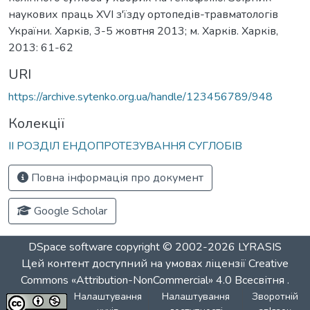
наукових праць ХVІ з'їзду ортопедів-травматологів
України. Харків, 3-5 жовтня 2013; м. Харків. Харків,
2013: 61-62
URI
https://archive.sytenko.org.ua/handle/123456789/948
Колекції
ІІ РОЗДІЛ ЕНДОПРОТЕЗУВАННЯ СУГЛОБІВ
Повна інформація про документ
Google Scholar
DSpace software
copyright © 2002-2026
LYRASIS
Цей контент доступний на умовах ліцензії
Creative
Commons «Attribution-NonCommercial» 4.0 Всесвітня
.
Налаштування
Налаштування
Зворотній