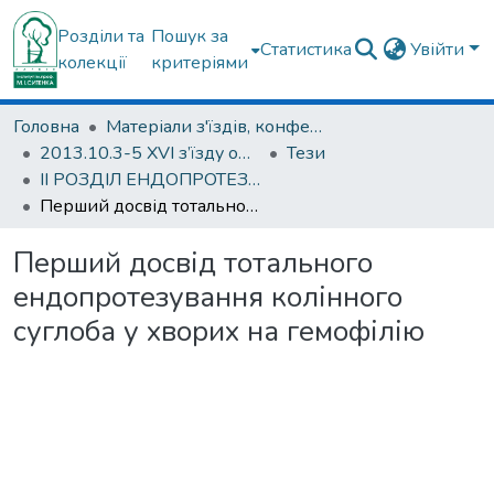
Розділи та
Пошук за
Статистика
Увійти
колекції
критеріями
Головна
Матеріали з'їздів, конференцій, симпозіумів та ін.
2013.10.3-5 ХVI з’їзду ортопедів-травматологів України; 3-5 жовтня 2013; м. Харків.
Тези
ІІ РОЗДІЛ ЕНДОПРОТЕЗУВАННЯ СУГЛОБІВ
Перший досвід тотального ендопротезування колінного суглоба у хворих на гемофілію
Перший досвід тотального
ендопротезування колінного
суглоба у хворих на гемофілію