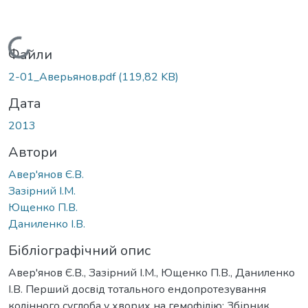
Вантажиться...
Файли
2-01_Аверьянов.pdf
(119,82 KB)
Дата
2013
Автори
Авер'янов Є.В.
Зазірний І.М.
Ющенко П.В.
Даниленко І.В.
Бібліографічний опис
Авер'янов Є.В., Зазірний І.М., Ющенко П.В., Даниленко
І.В. Перший досвід тотального ендопротезування
колінного суглоба у хворих на гемофілію: Збірник