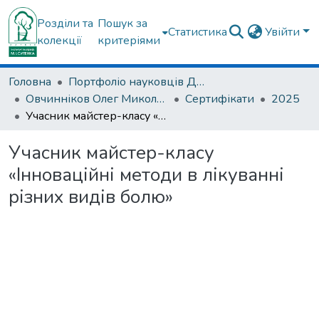
Розділи та
Пошук за
Статистика
Увійти
колекції
критеріями
Головна
Портфоліо науковців ДУ "ІПХС ім. проф. М.І. Ситенка"
Овчинніков Олег Миколайович
Сертифікати
2025
Учасник майстер-класу «Інноваційні методи в лікуванні різних видів болю»
Учасник майстер-класу
«Інноваційні методи в лікуванні
різних видів болю»