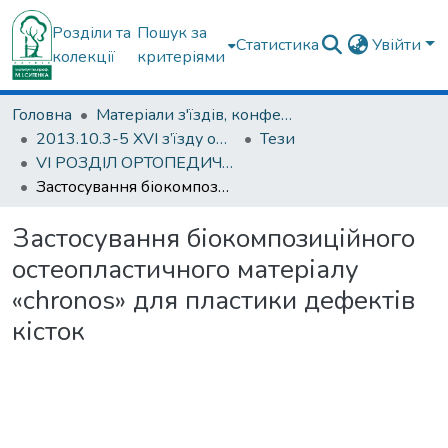
Розділи та
Пошук за
Статистика
Увійти
колекції
критеріями
Головна
Матеріали з'їздів, конференцій, симпозіумів та ін.
2013.10.3-5 ХVI з’їзду ортопедів-травматологів України; 3-5 жовтня 2013; м. Харків.
Тези
VІ РОЗДІЛ ОРТОПЕДИЧНІ АСПЕКТИ КІСТКОВОЇ ОНКОЛОГІЇ ТА МЕТАБОЛІЧНИХ ЗАХВОРЮВАНЬ КІСТКОВОЇ ТКАНИНИ
Застосування біокомпозиційного остеопластичного матеріалу «chronos» для пластики дефектів кісток
Застосування біокомпозиційного
остеопластичного матеріалу
«chronos» для пластики дефектів
кісток