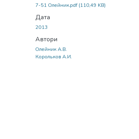
7-51 Олейник.pdf
(110,49 KB)
Дата
2013
Автори
Олейник А.В.
Корольков А.И.