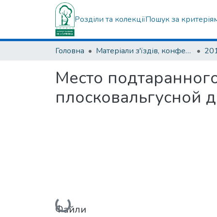
Розділи та колекції
Пошук за критерія
Головна
Матеріали з'їздів, конференцій, симпозіумів та ін.
Место подтаранного
плосковальгусной д
Вантажиться...
Файли