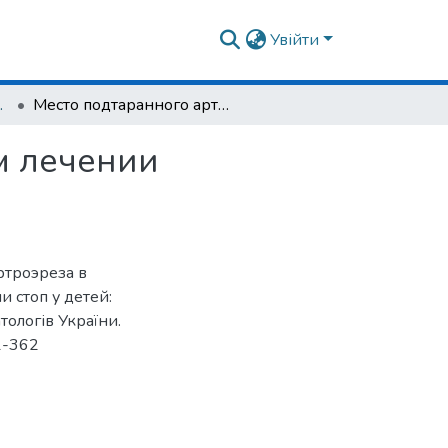
Увійти
РАВМАТОЛОГІЯ
Место подтаранного артроэреза в комплексном лечении плосковальгусной деформации стоп у детей
м лечении
ртроэреза в
 стоп у детей:
тологів України.
61-362