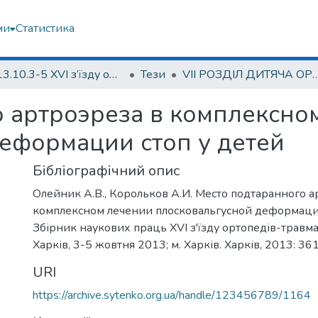
ми
Статистика
2013.10.3-5 ХVI з’їзду ортопедів-травматологів України; 3-5 жовтня 2013; м. Харків.
Тези
VІІ РОЗДІЛ ДИТЯЧА ОРТОПЕДІЯ ТА Т
 артроэреза в комплексно
еформации стоп у детей
Бібліографічний опис
Олейник А.В., Корольков А.И. Место подтаранного а
комплексном лечении плосковальгусной деформации
Збірник наукових праць ХVІ з'їзду ортопедів-травма
Харків, 3-5 жовтня 2013; м. Харків. Харків, 2013: 3
URI
https://archive.sytenko.org.ua/handle/123456789/1164