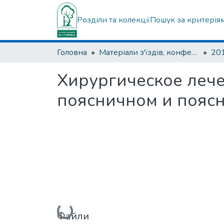
Розділи та колекції
Пошук за критерія
Головна
Матеріали з'їздів, конференцій, симпозіумів та ін.
Хирургическое лече
поясничном и пояс
Вантажиться...
Файли