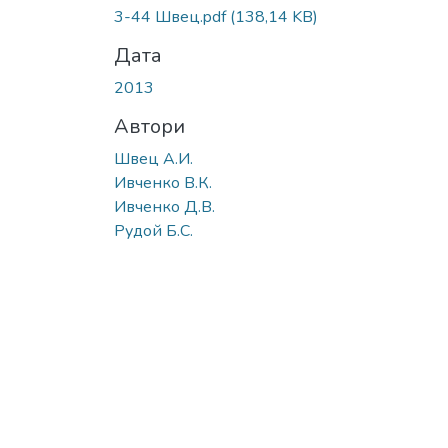
3-44 Швец.pdf
(138,14 KB)
Дата
2013
Автори
Швец А.И.
Ивченко В.К.
Ивченко Д.В.
Рудой Б.С.