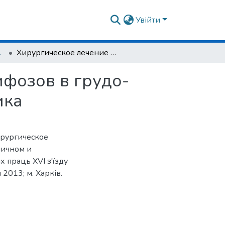
Увійти
Я ХРЕБТА
Хирургическое лечение посттравматических кифозов в грудо-поясничном и поясничном отделах позвоночника
ифозов в грудо-
ика
Хирургическое
ничном и
 праць ХVІ з'їзду
 2013; м. Харків.