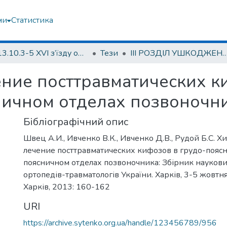
ми
Статистика
2013.10.3-5 ХVI з’їзду ортопедів-травматологів України; 3-5 жовтня 2013; м. Харків.
Тези
ІІІ РОЗДІЛ УШКОДЖЕННЯ ТА ЗАХВОРЮВАНН
ние посттравматических к
ничном отделах позвоночн
Бібліографічний опис
Швец А.И., Ивченко В.К., Ивченко Д.В., Рудой Б.С. 
лечение посттравматических кифозов в грудо-пояс
поясничном отделах позвоночника: Збірник наукових
ортопедів-травматологів України. Харків, 3-5 жовтня
Харків, 2013: 160-162
URI
https://archive.sytenko.org.ua/handle/123456789/956