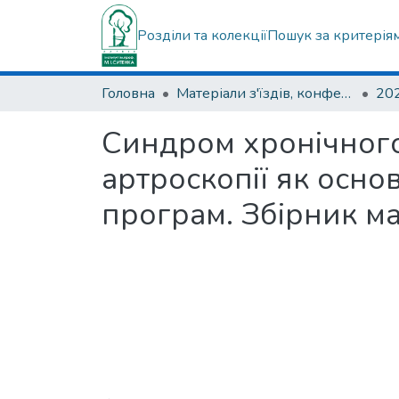
Розділи та колекції
Пошук за критерія
Головна
Матеріали з'їздів, конференцій, симпозіумів та ін.
Синдром хронічного
артроскопії як осно
програм. Збірник ма