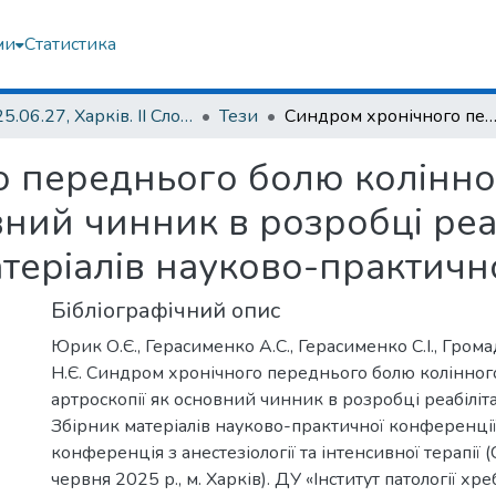
ми
Статистика
2025.06.27, Харків. ІІ Слобожанська конференція з анестезіології та інтенсивної терапії (СКАІТ-2)
Тези
Синдром хронічного переднього болю колінного суглобу після артроскопії як основний чинник в розробці реабілітаційних програм. Збірник матеріалів науково-практи
 переднього болю колінног
вний чинник в розробці реа
теріалів науково-практичн
Бібліографічний опис
Юрик О.Є., Герасименко А.С., Герасименко С.І., Гром
Н.Є. Синдром хронічного переднього болю колінного
артроскопії як основний чинник в розробці реабіліт
Збірник матеріалів науково-практичної конференції.
конференція з анестезіології та інтенсивної терапії 
червня 2025 р., м. Харків). ДУ «Інститут патології хреб