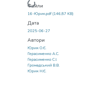
Вантажиться...
Файли
16-Юрик.pdf
(146,87 KB)
Дата
2025-06-27
Автори
Юрик О.Є.
Герасименко А.С.
Герасименко С.І.
Громадський В.В.
Юрик Н.Є.