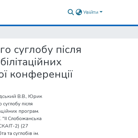
Увійти
чної конференції
о суглобу після
білітаційних
ої конференції
адський В.В., Юрик
 суглобу після
аційних програм.
 "ІІ Слобожанська
(СКАІТ-2) (27
та та суглобів ім.