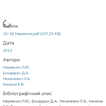
Вантажиться...
Файли
10-16 Науменко.pdf
(107,25 KB)
Дата
2013
Автори
Науменко Л.Ю.
Бондарук Д.А.
Неханевич О.Б.
Канюка Е.В.
Бібліографічний опис
Науменко Л.Ю., Бондарук Д.А., Неханевич О.Б., Канюка