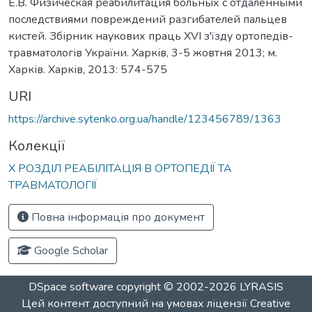
Е.В. Физическая реабилитация больных с отдалёнными
последствиями повреждений разгибателей пальцев
кистей. Збірник наукових праць ХVІ з'їзду ортопедів-
травматологів України. Харків, 3-5 жовтня 2013; м.
Харків. Харків, 2013: 574-575
URI
https://archive.sytenko.org.ua/handle/123456789/1363
Колекції
Х РОЗДІЛ РЕАБІЛІТАЦІЯ В ОРТОПЕДІЇ ТА
ТРАВМАТОЛОГІЇ
Повна інформація про документ
Google Scholar
DSpace software
copyright © 2002-2026
LYRASIS
Цей контент доступний на умовах ліцензії
Creative