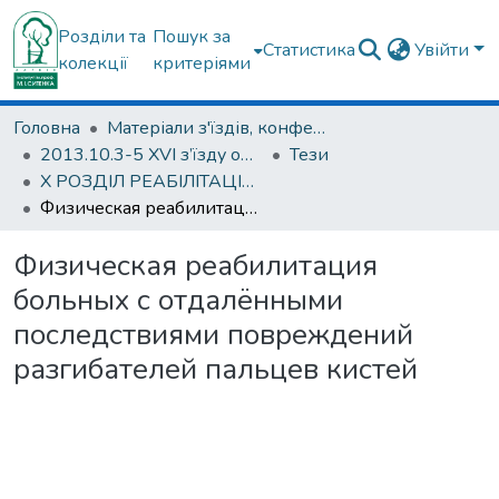
Розділи та
Пошук за
Статистика
Увійти
колекції
критеріями
Головна
Матеріали з'їздів, конференцій, симпозіумів та ін.
2013.10.3-5 ХVI з’їзду ортопедів-травматологів України; 3-5 жовтня 2013; м. Харків.
Тези
Х РОЗДІЛ РЕАБІЛІТАЦІЯ В ОРТОПЕДІЇ ТА ТРАВМАТОЛОГІЇ
Физическая реабилитация больных с отдалёнными последствиями повреждений разгибателей пальцев кистей
Физическая реабилитация
больных с отдалёнными
последствиями повреждений
разгибателей пальцев кистей