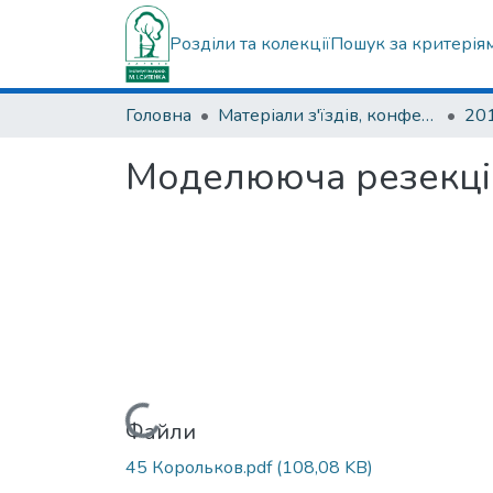
Розділи та колекції
Пошук за критерія
Головна
Матеріали з'їздів, конференцій, симпозіумів та ін.
Моделююча резекція 
Вантажиться...
Файли
45 Корольков.pdf
(108,08 KB)