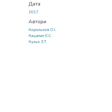
Дата
2017
Автори
Корольков О.І.
Кацалап Є.С.
Кузьо З.Т.