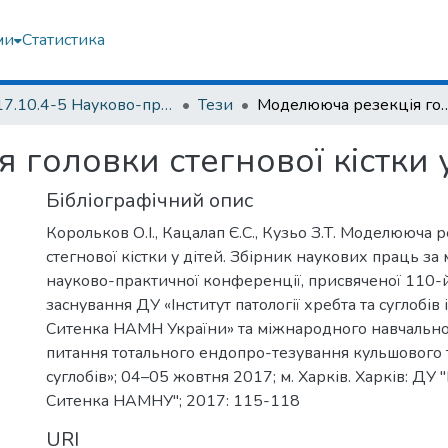
ми
Статистика
2017.10.4-5 Науково-практична конференція, присвячена 110-й річниці заснування ДУ «Інститут патології хребта та суглобів ім. проф. М.І. Ситенка НАМН України» та міжнародного навчального курсу «Сучасні питання тотального ендопро-тезування кульшового та колінного суглобів» (м. Харків, 04–05 жовтня 2017 р.)
Тези
Моделююча резекція головки стегн
головки стегнової кістки у
Бібліографічний опис
Корольков О.І., Кацалап Є.С., Кузьо З.Т. Моделююча 
стегнової кістки у дітей. Збірник наукових праць за
науково-практичної конференції, присвяченої 110-й
заснування ДУ «Інститут патології хребта та суглобів і
Ситенка НАМН України» та міжнародного навчальног
питання тотального ендопро-тезування кульшового 
суглобів»; 04–05 жовтня 2017; м. Харків. Харків: ДУ "І
Ситенка НАМНУ"; 2017: 115-118
URI