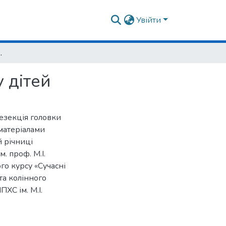
Увійти
ової кістки у дітей
 дітей
резекція головки
 матеріалами
 річниці
м. проф. М.І.
о курсу «Сучасні
та колінного
ПХС ім. М.І.