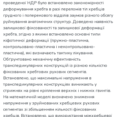
проведеної НДР було встановлено закономірності
деформування хребта в разі переломів тіл хребців
грудного і поперекового відділів заумов різного обсягу
руйнування анатомічних структур. Доведено наявність
залишкової фіксованості та залишкової деформації
хребта, згідно з якими встановлено основні типи
кіфотичної деформації (пружно-пластична,
контрольовано-пластична і неконтрольовано-
пластична), які визначають тактику лікування.
Обґрунтовано механічну ефективність
транспедикулярних конструкцій із різною кількістю
фіксованих хребтових рухових сегментів.
Встановлено, що максимальні напруження в
транспедикулярних конструкціях виникають у
стрижнях на рівні кріплення верхніх і нижніх гвинтів.
На математичній моделі визначено зниження
напруження у зруйнованих хребцевих рухових
сегментах зі збільшенням кількості фіксованих
хребців. Встановлено, що використання міжхребцевої