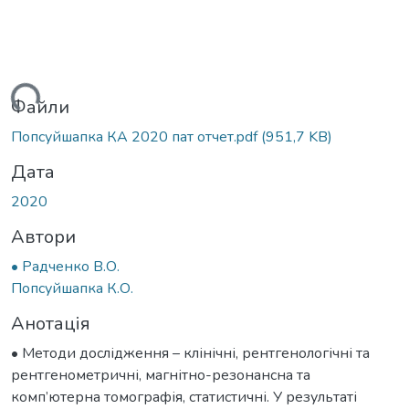
ться...
Файли
Попсуйшапка КА 2020 пат отчет.pdf
(951,7 KB)
Дата
2020
Автори
• Радченко В.О.
Попсуйшапка К.О.
Анотація
• Методи дослідження – клінічні, рентгенологічні та
рентгенометричні, магнітно-резонансна та
комп’ютерна томографія, статистичні. У результаті