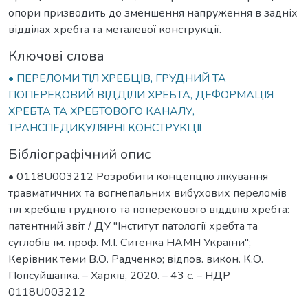
опори призводить до зменшення напруження в задніх
відділах хребта та металевої конструкції.
Ключові слова
• ПЕРЕЛОМИ ТІЛ ХРЕБЦІВ, ГРУДНИЙ ТА
ПОПЕРЕКОВИЙ ВІДДІЛИ ХРЕБТА, ДЕФОРМАЦІЯ
ХРЕБТА ТА ХРЕБТОВОГО КАНАЛУ,
ТРАНСПЕДИКУЛЯРНІ КОНСТРУКЦІЇ
Бібліографічний опис
• 0118U003212 Розробити концепцію лікування
травматичних та вогнепальних вибухових переломів
тіл хребців грудного та поперекового відділів хребта:
патентний звіт / ДУ "Інститут патології хребта та
суглобів ім. проф. М.І. Ситенка НАМН України";
Керівник теми В.О. Радченко; відпов. викон. К.О.
Попсуйшапка. – Харків, 2020. – 43 с. – НДР
0118U003212