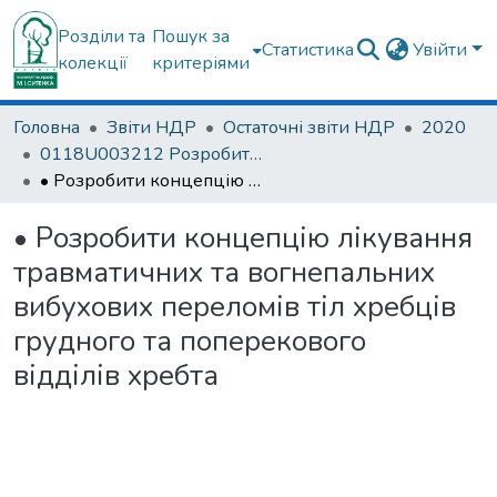
Розділи та
Пошук за
Статистика
Увійти
колекції
критеріями
Головна
Звіти НДР
Остаточні звіти НДР
2020
0118U003212 Розробити концепцію лікування травматичних та вогнепальних вибухових переломів тіл хребців грудного та поперекового відділів хребта (2018-2020)
• Розробити концепцію лікування травматичних та вогнепальних вибухових переломів тіл хребців грудного та поперекового відділів хребта
• Розробити концепцію лікування
травматичних та вогнепальних
вибухових переломів тіл хребців
грудного та поперекового
відділів хребта