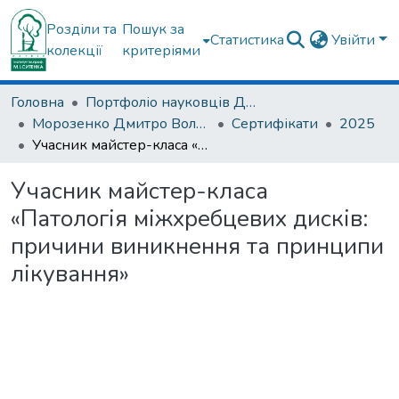
Розділи та
Пошук за
Статистика
Увійти
колекції
критеріями
Головна
Портфоліо науковців ДУ "ІПХС ім. проф. М.І. Ситенка"
Морозенко Дмитро Володимирович
Сертифікати
2025
Учасник майстер-класа «Патологія міжхребцевих дисків: причини виникнення та принципи лікування»
Учасник майстер-класа
«Патологія міжхребцевих дисків:
причини виникнення та принципи
лікування»