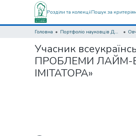
Розділи та колекції
Пошук за критерія
Головна
Портфоліо науковців ДУ "ІПХС ім. проф. М.І. Ситенка"
Учасник всеукраїнс
ПРОБЛЕМИ ЛАЙМ-
ІМІТАТОРА»