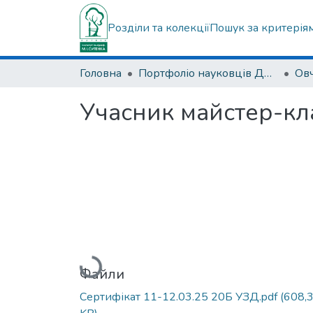
Розділи та колекції
Пошук за критерія
Головна
Портфоліо науковців ДУ "ІПХС ім. проф. М.І. Ситенка"
Учасник майстер-кла
Вантажиться...
Файли
Сертифікат 11-12.03.25 20Б УЗД.pdf
(608,