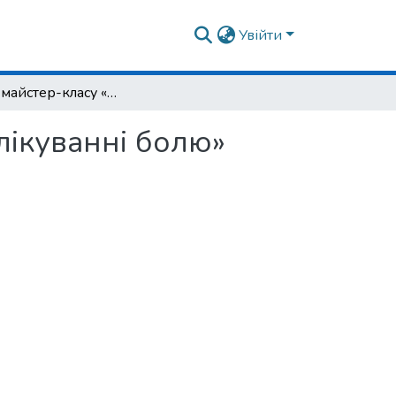
Увійти
Учасник майстер-класу «Інноваційні стратегії в лікуванні болю»
 лікуванні болю»