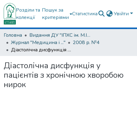
Розділи та
Пошук за
Статистика
Увійти
колекції
критеріями
Головна
Видання ДУ "ІПХС ім. М.І.Ситенка"
Журнал "Медицина і ..."
2008 р. №4
Діастолічна дисфункція у пацієнтів з хронічною хворобою нирок
Діастолічна дисфункція у
пацієнтів з хронічною хворобою
нирок