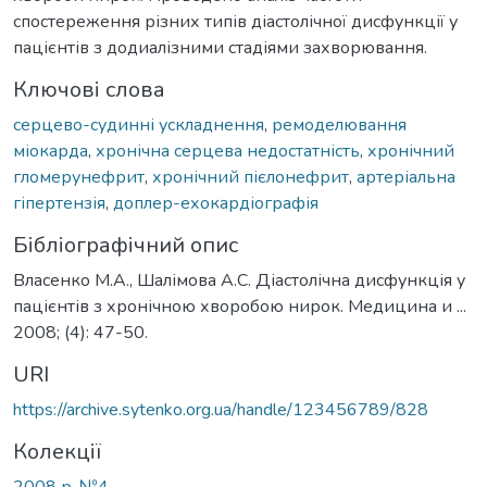
спостереження різних типів діастолічної дисфункції у
пацієнтів з додиалізними стадіями захворювання.
Ключові слова
серцево-судинні ускладнення
,
ремоделювання
міокарда
,
хронічна серцева недостатність
,
хронічний
гломерунефрит
,
хронічний пієлонефрит
,
артеріальна
гіпертензія
,
доплер-ехокардіографія
Бібліографічний опис
Власенко М.А., Шалімова А.С. Діастолічна дисфункція у
пацієнтів з хронічною хворобою нирок. Медицина и ...
2008; (4): 47-50.
URI
https://archive.sytenko.org.ua/handle/123456789/828
Колекції
2008 р. №4