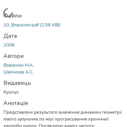
Вантажиться...
Файли
10_Власенко.pdf
(2,58 MB)
Дата
2008
Автори
Власенко М.А.
Шалімова А.С.
Видавець
Крокус
Анотація
Представлені результати вивчення динаміки геометрії
лівого шлуночка по мірі прогресування хронічної
хвороби нирок. Проведено аналіз частоти