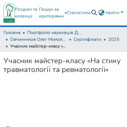
Розділи та
Пошук за
Статистика
Увійти
колекції
критеріями
Головна
Портфоліо науковців ДУ "ІПХС ім. проф. М.І. Ситенка"
Овчинніков Олег Миколайович
Сертифікати
2025
Учасник майстер-класу «На стику травматології та ревматології»
Учасник майстер-класу «На стику
травматології та ревматології»