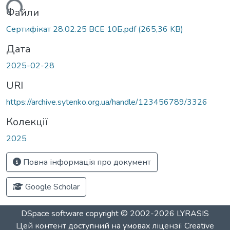
ажиться...
Файли
Сертифікат 28.02.25 ВСЕ 10Б.pdf
(265,36 KB)
Дата
2025-02-28
URI
https://archive.sytenko.org.ua/handle/123456789/3326
Колекції
2025
Повна інформація про документ
Google Scholar
DSpace software
copyright © 2002-2026
LYRASIS
Цей контент доступний на умовах ліцензії
Creative