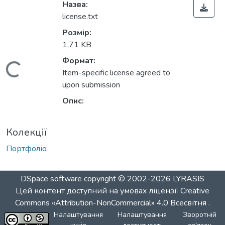
Назва:
license.txt
Розмір:
1,71 KB
Формат:
Вантажиться...
Item-specific license agreed to
upon submission
Опис:
Колекції
Портфоліо
DSpace software
copyright © 2002-2026
LYRASIS
Цей контент доступний на умовах ліцензії
Creative
Commons «Attribution-NonCommercial» 4.0 Всесвітня
.
Налаштування
Налаштування
Зворотній