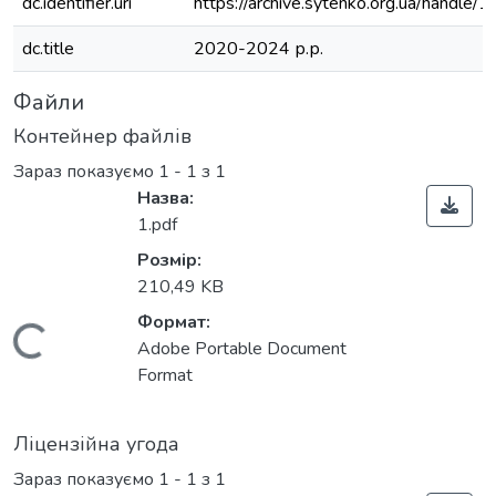
dc.identifier.uri
https://archive.sytenko.org.ua/handl
dc.title
2020-2024 р.р.
Файли
Контейнер файлів
Зараз показуємо
1 - 1 з 1
Назва:
1.pdf
Розмір:
210,49 KB
Формат:
Вантажиться...
Adobe Portable Document
Format
Ліцензійна угода
Зараз показуємо
1 - 1 з 1