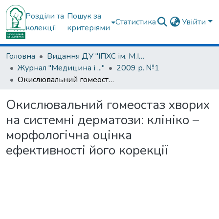
Розділи та
Пошук за
Статистика
Увійти
колекції
критеріями
Головна
Видання ДУ "ІПХС ім. М.І.Ситенка"
Журнал "Медицина і ..."
2009 р. №1
Окислювальний гомеостаз хворих на системні дерматози: клініко – морфологічна оцінка ефективності його корекції
Окислювальний гомеостаз хворих
на системні дерматози: клініко –
морфологічна оцінка
ефективності його корекції