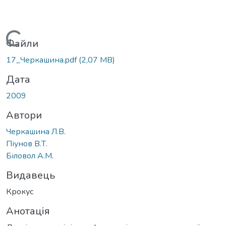
Вантажиться...
Файли
17_Черкашина.pdf
(2,07 MB)
Дата
2009
Автори
Черкашина Л.В.
Піунов В.Т.
Біловол А.М.
Видавець
Крокус
Анотація