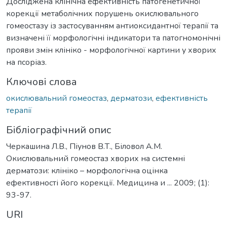
Досліджена клінічна ефективність патогенетичної
корекції метаболічних порушень окислювального
гомеостазу із застосуванням антиоксидантної терапії та
визначені її морфологічні індикатори та патогномонічні
прояви змін клініко - морфологічної картини у хворих
на псоріаз.
Ключові слова
окислювальний гомеостаз
,
дерматози
,
ефективність
терапії
Бібліографічний опис
Черкашина Л.В., Піунов В.Т., Біловол А.М.
Окислювальний гомеостаз хворих на системні
дерматози: клініко – морфологічна оцінка
ефективності його корекції. Медицина и ... 2009; (1):
93-97.
URI