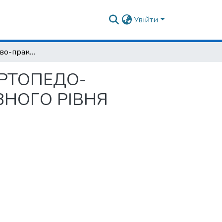
Увійти
Доповідач науково-практичної конференції «ОРТОПЕДО-ТРАВМАТОЛОГІЧНА СЛУЖБА В ЗАКЛАДАХ РІЗНОГО РІВНЯ СЬОГОДНІ. СПІВПРАЦЯ І ПОСЛІДОВНІСТЬ»
«ОРТОПЕДО-
ЗНОГО РІВНЯ