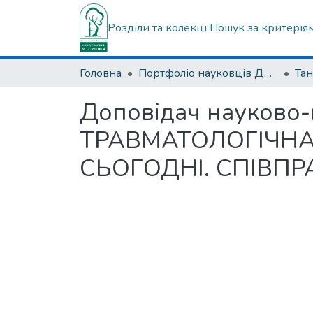
Розділи та колекції
Пошук за критерія
Головна
Портфоліо науковців ДУ "ІПХС ім. проф. М.І. Ситенка"
Доповідач науково
ТРАВМАТОЛОГІЧНА
СЬОГОДНІ. СПІВПР