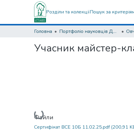
Розділи та колекції
Пошук за критерія
Головна
Портфоліо науковців ДУ "ІПХС ім. проф. М.І. Ситенка"
Учасник майстер-
Вантажиться...
Файли
Сертифікат ВСЕ 10Б 11.02.25.pdf
(200,91 K