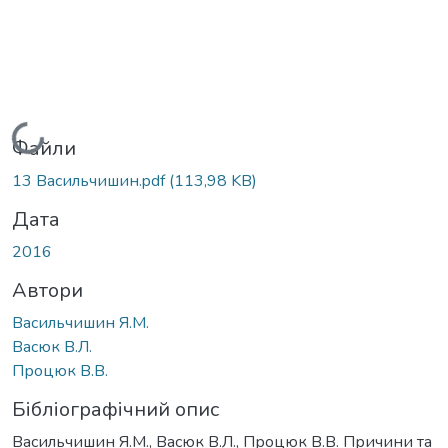
Вантажиться...
Файли
13 Васильчишин.pdf
(113,98 KB)
Дата
2016
Автори
Васильчишин Я.М.
Васюк В.Л.
Процюк В.В.
Бібліографічний опис
Васильчишин Я.М., Васюк В.Л., Процюк В.В. Причини та