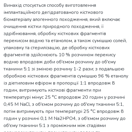
Винахід стосується способу виготовлення
імплантаційного дегідратованого кісткового
біоматеріалу алогенного походження, який включає
очищення кістки природного походження, її
здрібнювання, обробку кісткових фрагментів
перекисом водню та етанолом, а також сумішшю солей,
упаковку та стерилізацію, де обробку кісткових
фрагментів здійснюють 10 % розчином перекису
водню впродовж доби об'ємом розчину до об'єму
тканини 5:1 зі зміною розчину 1-2 рази; з подальшою
обробкою кісткових фрагментів сумішшю 96 % етанолу
із діетиловим ефіром в пропорції 1:1 впродовж 8
годин, витримують кісткові фрагменти при
температурі мінус 25 °С впродовж 20 годин у розчині
0,45 М NaCl, з об'ємом розчину до об'єму тканини 5:1,
потім витримують при температурі 25 °С впродовж 8
годин у розчині 0,1 М Na2HPO4, з об'ємом розчину до
об'єму тканини 5:1 з проміжним між стадіями