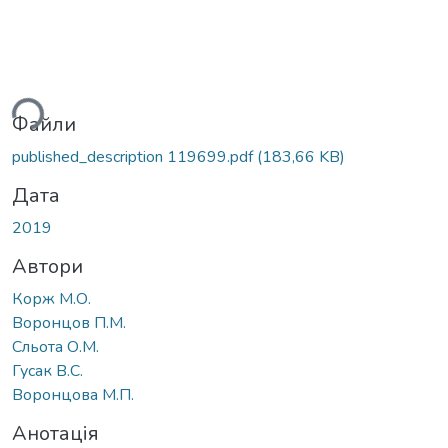
ься...
Файли
published_description 119699.pdf
(183,66 KB)
Дата
2019
Автори
Корж М.О.
Воронцов П.М.
Сльота О.М.
Гусак В.С.
Воронцова М.П.
Анотація