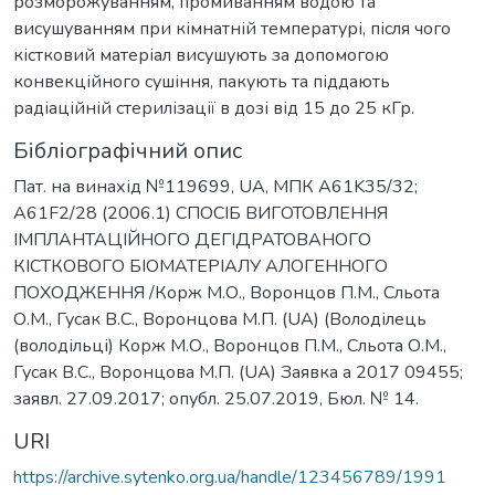
розморожуванням, промиванням водою та
висушуванням при кімнатній температурі, після чого
кістковий матеріал висушують за допомогою
конвекційного сушіння, пакують та піддають
радіаційній стерилізації в дозі від 15 до 25 кГр.
Бібліографічний опис
Пат. на винахід №119699, UA, МПК A61K35/32;
A61F2/28 (2006.1) СПОСІБ ВИГОТОВЛЕННЯ
ІМПЛАНТАЦІЙНОГО ДЕГІДРАТОВАНОГО
КІСТКОВОГО БІОМАТЕРІАЛУ АЛОГЕННОГО
ПОХОДЖЕННЯ /Корж М.О., Воронцов П.М., Сльота
О.М., Гусак В.С., Воронцова М.П. (UA) (Володілець
(володільці) Корж М.О., Воронцов П.М., Сльота О.М.,
Гусак В.С., Воронцова М.П. (UA) Заявка a 2017 09455;
заявл. 27.09.2017; опубл. 25.07.2019, Бюл. № 14.
URI
https://archive.sytenko.org.ua/handle/123456789/1991