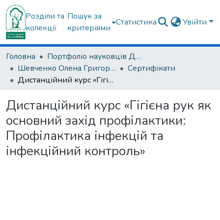
Розділи та
Пошук за
Статистика
Увійти
колекції
критеріями
Головна
Портфоліо науковців ДУ "ІПХС ім. проф. М.І. Ситенка"
Шевченко Олена Григорівна
Сертифікати
Дистанційний курс «Гігієна рук як основний захід профілактики: Профілактика інфекцій та інфекційний контроль»
Дистанційний курс «Гігієна рук як
основний захід профілактики:
Профілактика інфекцій та
інфекційний контроль»