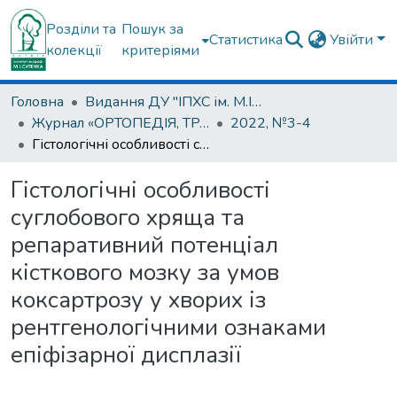
Розділи та
Пошук за
Статистика
Увійти
колекції
критеріями
Головна
Видання ДУ "ІПХС ім. М.І.Ситенка"
Журнал «ОРТОПЕДІЯ, ТРАВМАТОЛОГІЯ та ПРОТЕЗУВАННЯ»
2022, №3-4
Гістологічні особливості суглобового хряща та репаративний потенціал кісткового мозку за умов коксартрозу у хворих із рентгенологічними ознаками епіфізарної дисплазії
Гістологічні особливості
суглобового хряща та
репаративний потенціал
кісткового мозку за умов
коксартрозу у хворих із
рентгенологічними ознаками
епіфізарної дисплазії