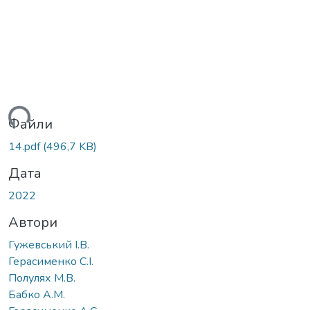
ься...
Файли
14.pdf
(496,7 KB)
Дата
2022
Автори
Гужевський І.В.
Герасименко С.І.
Полулях М.В.
Бабко А.М.