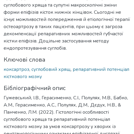
суглобового хряща та супутні макроскопічні зміни
форми епіфізів кісток нижніх кінцівок. Сьогодні не
існує можливостей попередження й етіологічної терапії
остеоартрозу в таких пацієнтів, при цьому є загроза
декомпенсації репаративних можливостей губчастої
кістки епіфізів. Доцільне застосування методу
ендопротезування суглобів.
Ключові слова
коксартроз
,
суглобовий хрящ
,
репаративний потенціал
кісткового мозку
Бібліографічний опис
Гужевський, І.В., Герасименко, С.І., Полулях, М.В., Бабко,
А.М., Герасименко, А.С., Полулях, Д.М., Дєдух, Н.В., &
Панченко, Л.М. (2022). Гістологічні особливості
суглобового хряща та репаративний потенціал
кісткового мозку за умов коксартрозу у хворих із
рентгенологічними ознаками епіфізарної дисплазії.