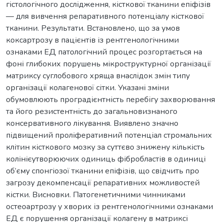
гістологічного дослідження, кісткової тканини епіфізів
— для вивчення репаративного потенціалу кісткової
тканини. Результати. Встановлено, що за умов
коксартрозу в пацієнтів із рентгенологічними
ознаками ЕД патологічний процес розгортається на
фоні глибоких порушень мікроструктурної організації
матриксу суглобового хряща внаслідок змін типу
організації колагенової сітки. Указані зміни
обумовлюють проградієнтність перебігу захворювання
та його резистентність до загальновизнаного
консервативного лікування. Виявлено значно
підвищений проліферативний потенціал стромальних
клітин кісткового мозку за суттєво знижену кількість
колінієутворюючих одиниць фібробластів в одиниці
об’єму спонгіозої тканини епіфізів, що свідчить про
загрозу декомпенсації репаративних можливостей
кістки. Висновки. Патогенетичними чинниками
остеоартрозу у хворих із рентгенологічними ознаками
ЕД є порушення організації колагену в матриксі