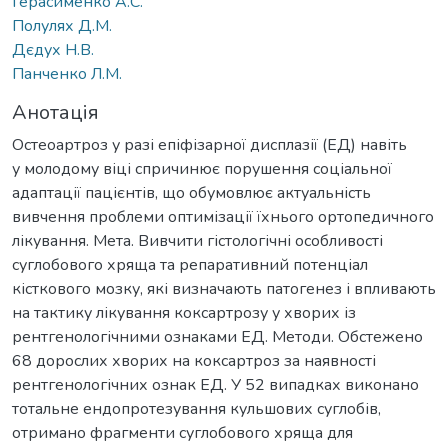
Герасименко А.С.
Полулях Д.М.
Дєдух Н.В.
Панченко Л.М.
Анотація
Остеоартроз у разі епіфізарної дисплазії (ЕД) навіть
у молодому віці спричинює порушення соціальної
адаптації пацієнтів, що обумовлює актуальність
вивчення проблеми оптимізації їхнього ортопедичного
лікування. Мета. Вивчити гістологічні особливості
суглобового хряща та репаративний потенціал
кісткового мозку, які визначають патогенез і впливають
на тактику лікування коксартрозу у хворих із
рентгенологічними ознаками ЕД. Методи. Обстежено
68 дорослих хворих на коксартроз за наявності
рентгенологічних ознак ЕД. У 52 випадках виконано
тотальне ендопротезування кульшових суглобів,
отримано фрагменти суглобового хряща для