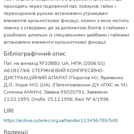
проходять через подовжній паз, повзунів, гайок і
переходників рухомо встановлені утримувачі
елементів крізькісткової фіксації, кожен з яких містить
планку з отворами, де за допомогою болтів з гайками і
різьбових шпильок із спеціальними шайбами і гайками
встановлені елементи крізькісткової фіксації.
Бібліографічний опис
Пат. на винахід №10880, UA, МПК (2006.01)
A61B17/66. СТЕРЖHЕВИЙ КОМПРЕСІЙHО-
ДИСТРАКЦІЙHИЙ АПАРАТ /Пирогов М.І.; Яременко
Д.О.; Корж М.О. (UA). (Патентовласник ДУ «ІПХС ім. М.І.
Ситенка АМНУ»). Заявка 95020791; Заявлено
21.02.1995; Опубл. 25.12.1996, бюл. № 4/1996.
URI
https://archive.sytenko.org.ua/handle/123456789/548
Колекції