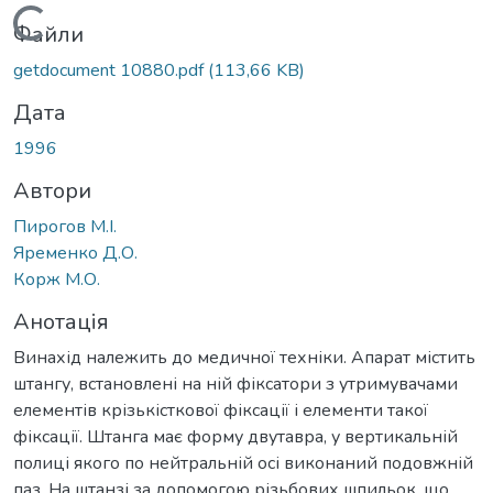
Вантажиться...
Файли
getdocument 10880.pdf
(113,66 KB)
Дата
1996
Автори
Пирогов М.І.
Яременко Д.О.
Корж М.О.
Анотація
Винахід належить до медичної техніки. Апарат містить
штангу, встановлені на ній фіксатори з утримувачами
елементів крізькісткової фіксації і елементи такої
фіксації. Штанга має форму двутавра, у вертикальній
полиці якого по нейтральній осі виконаний подовжній
паз. На штанзі за допомогою різьбових шпильок, що