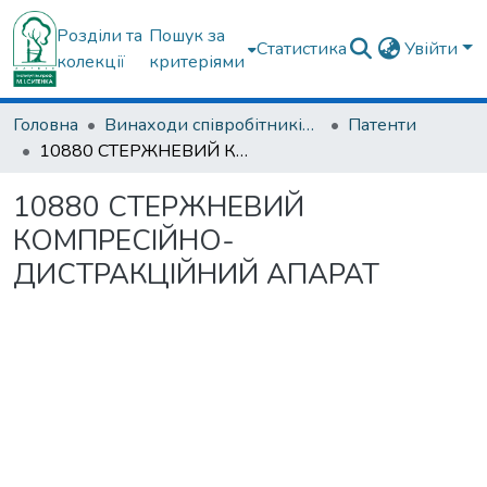
Розділи та
Пошук за
Статистика
Увійти
колекції
критеріями
Головна
Винаходи співробітників ДУ "ІПХС ім. проф. М.І. Ситенка"
Патенти
10880 СТЕРЖHЕВИЙ КОМПРЕСІЙHО-ДИСТРАКЦІЙHИЙ АПАРАТ
10880 СТЕРЖHЕВИЙ
КОМПРЕСІЙHО-
ДИСТРАКЦІЙHИЙ АПАРАТ