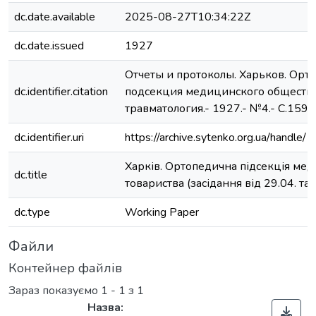
dc.date.available
2025-08-27T10:34:22Z
dc.date.issued
1927
Отчеты и протоколы. Харьков. Орт
dc.identifier.citation
подсекция медицинского общества 
травматология.- 1927.- №4.- С.159-
dc.identifier.uri
https://archive.sytenko.org.ua/hand
Харків. Ортопедична підсекція ме
dc.title
товариства (засідання від 29.04. та
dc.type
Working Paper
Файли
Контейнер файлів
Зараз показуємо
1 - 1 з 1
Назва: