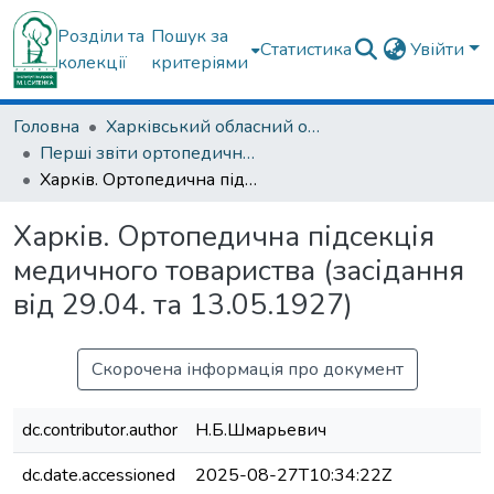
Розділи та
Пошук за
Статистика
Увійти
колекції
критеріями
Головна
Харківський обласний осередок ВГО "Українська асоціація ортопедів-травматологів"
Перші звіти ортопедичної підсекції медичного товариства м.Харкова (з 1927р.)
Харків. Ортопедична підсекція медичного товариства (засідання від 29.04. та 13.05.1927)
Харків. Ортопедична підсекція
медичного товариства (засідання
від 29.04. та 13.05.1927)
Скорочена інформація про документ
dc.contributor.author
Н.Б.Шмарьевич
dc.date.accessioned
2025-08-27T10:34:22Z