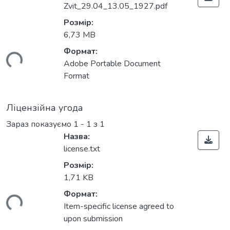
Zvit_29.04_13.05_1927.pdf
Розмір:
6,73 MB
Формат:
житься...
Adobe Portable Document
Format
Ліцензійна угода
Зараз показуємо
1 - 1 з 1
Назва:
license.txt
Розмір:
1,71 KB
Формат:
житься...
Item-specific license agreed to
upon submission