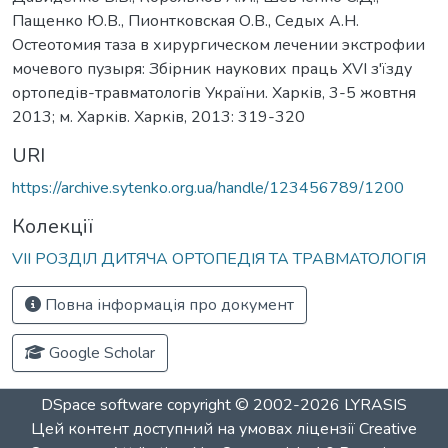
Пащенко Ю.В., Пионтковская О.В., Седых А.Н.
Остеотомия таза в хирургическом лечении экстрофии
мочевого пузыря: Збірник наукових праць ХVІ з'їзду
ортопедів-травматологів України. Харків, 3-5 жовтня
2013; м. Харків. Харків, 2013: 319-320
URI
https://archive.sytenko.org.ua/handle/123456789/1200
Колекції
VІІ РОЗДІЛ ДИТЯЧА ОРТОПЕДІЯ ТА ТРАВМАТОЛОГІЯ
Повна інформація про документ
Google Scholar
DSpace software
copyright © 2002-2026
LYRASIS
Цей контент доступний на умовах ліцензії
Creative