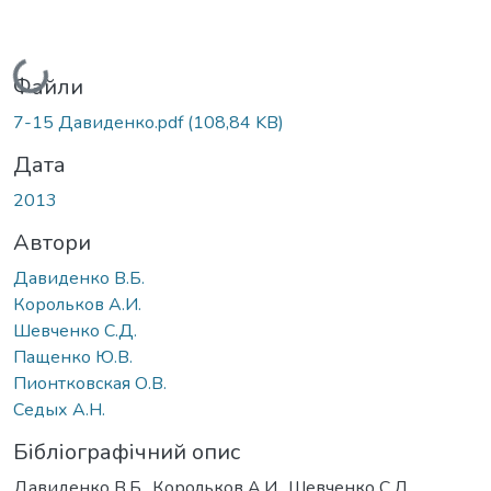
Вантажиться...
Файли
7-15 Давиденко.pdf
(108,84 KB)
Дата
2013
Автори
Давиденко В.Б.
Корольков А.И.
Шевченко С.Д.
Пащенко Ю.В.
Пионтковская О.В.
Седых А.Н.
Бібліографічний опис
Давиденко В.Б., Корольков А.И., Шевченко С.Д.,