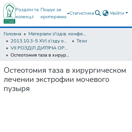
Розділи та
Пошук за
Статистика
Увійти
колекції
критеріями
Головна
Матеріали з'їздів, конференцій, симпозіумів та ін.
2013.10.3-5 ХVI з’їзду ортопедів-травматологів України; 3-5 жовтня 2013; м. Харків.
Тези
VІІ РОЗДІЛ ДИТЯЧА ОРТОПЕДІЯ ТА ТРАВМАТОЛОГІЯ
Остеотомия таза в хирургическом лечении экстрофии мочевого пузыря
Остеотомия таза в хирургическом
лечении экстрофии мочевого
пузыря