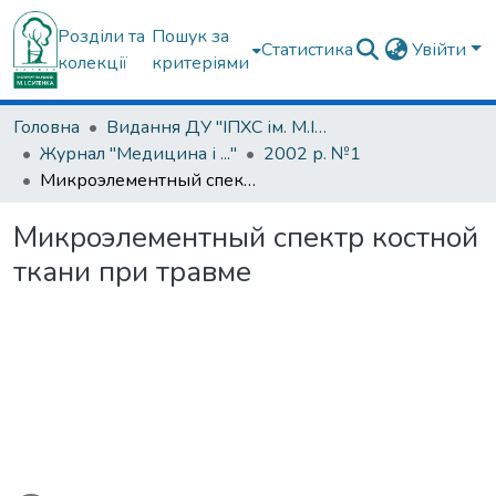
Розділи та
Пошук за
Статистика
Увійти
колекції
критеріями
Головна
Видання ДУ "ІПХС ім. М.І.Ситенка"
Журнал "Медицина і ..."
2002 р. №1
Микроэлементный спектр костной ткани при травме
Микроэлементный спектр костной
ткани при травме