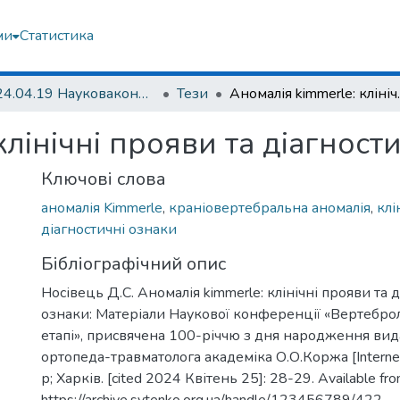
ми
Статистика
2024.04.19 Науковаконференція «Вертебрологія на сучасному етапі», присвячена 100-річчю з дня народження видатного вченого ортопеда-травматолога академіка О.О.Коржа. 19 квітня 2024 р; Харків
Тези
Аномалія kimmer
клінічні прояви та діагност
Ключові слова
аномалія Kimmerle
,
краніовертебральна аномалія
,
клі
діагностичні ознаки
Бібліографічний опис
Носівець Д.С. Аномалія kimmerle: клінічні прояви та 
ознаки: Матеріали Наукової конференції «Вертеброл
етапі», присвячена 100-річчю з дня народження вид
ортопеда-травматолога академіка О.О.Коржа [Internet
р; Харків. [cited 2024 Квітень 25]: 28-29. Available fro