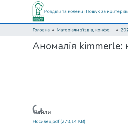
Розділи та колекції
Пошук за критерія
Головна
Матеріали з'їздів, конференцій, симпозіумів та ін.
Аномалія kimmerle: 
Вантажиться...
Файли
Носивец.pdf
(278,14 KB)