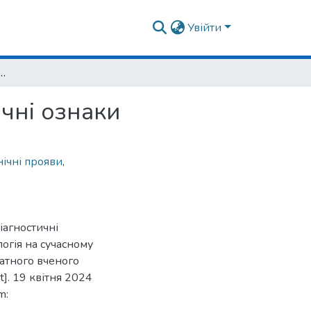
Увійти
le: клінічні прояви та діагностичні ознаки
ичні ознаки
нічні прояви
,
діагностичні
огія на сучасному
атного вченого
]. 19 квітня 2024
m: