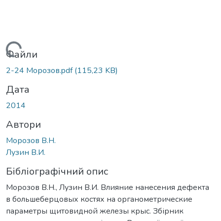
Вантажиться...
Файли
2-24 Морозов.pdf
(115,23 KB)
Дата
2014
Автори
Морозов В.Н.
Лузин В.И.
Бібліографічний опис
Морозов В.Н., Лузин В.И. Влияние нанесения дефекта
в большеберцовых костях на органометрические
параметры щитовидной железы крыс. Збірник