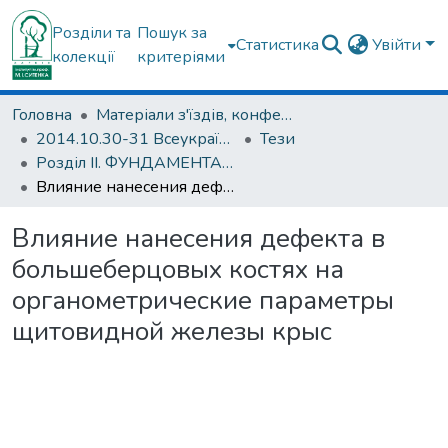
Розділи та
Пошук за
Статистика
Увійти
колекції
критеріями
Головна
Матеріали з'їздів, конференцій, симпозіумів та ін.
2014.10.30-31 Всеукраїнська науково-практична конференція з міжнародною участю «Сучасні дослідження в ортопедії та травматології»: тези доповідей. Другі наукові читання пам'яті академіка О. О. Коржа; 30–31 жовтня 2014 р.
Тези
Розділ ІІ. ФУНДАМЕНТАЛЬНО-ТЕОРЕТИЧНІ ДОСЛІДЖЕННЯ В ОРТОПЕДІЇ ТА ТРАВМАТОЛОГІЇ
Влияние нанесения дефекта в большеберцовых костях на органометрические параметры щитовидной железы крыс
Влияние нанесения дефекта в
большеберцовых костях на
органометрические параметры
щитовидной железы крыс