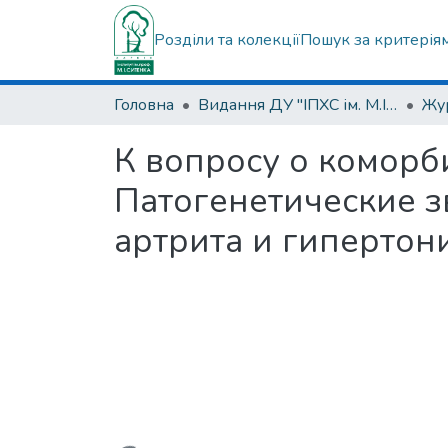
Розділи та колекції
Пошук за критерія
Головна
Видання ДУ "ІПХС ім. М.І.Ситенка"
Жур
К вопросу о коморб
Патогенетические з
артрита и гипертон