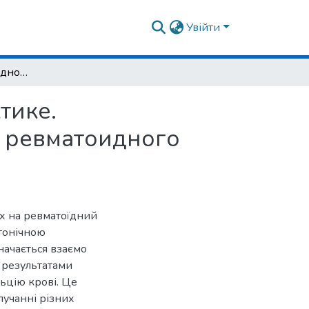
Увійти
К вопросу о коморбидности во врачебной практике. Патогенетические звенья сочетанного течения ревматоидного артрита и гипертонической болезни
тике.
я ревматоидного
их на ревматоїдний
ртонічною
начається взаємо
 результатами
льцію крові. Це
лучанні різних