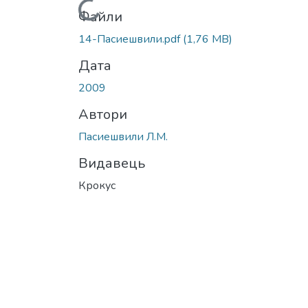
Вантажиться...
Файли
14-Пасиешвили.pdf
(1,76 MB)
Дата
2009
Автори
Пасиешвили Л.М.
Видавець
Крокус