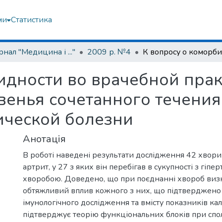
ми
Статистика
нал "Медицина і ..."
2009 р. №4
идности во врачебной прак
венья сочетанного течени
ической болезни
Анотація
В роботі наведені результати дослідження 42 хвор
артрит, у 27 з яких він перебігав в сукупності з гіпе
хворобою. Доведено, що при поєднанні хвороб виз
обтяжливий вплив кожного з них, що підтверджено
імунологічного дослідження та вмісту показників ка
підтверджує теорію функціональних блоків при спо