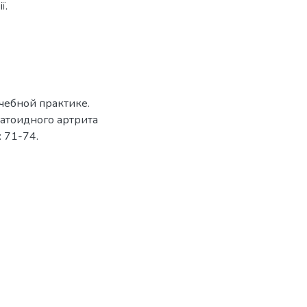
ї.
чебной практике.
матоидного артрита
: 71-74.