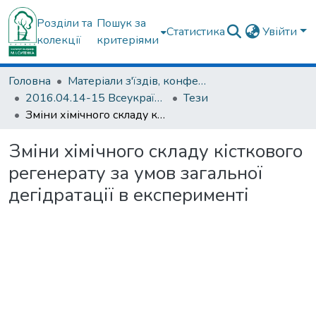
Розділи та
Пошук за
Статистика
Увійти
колекції
критеріями
Головна
Матеріали з'їздів, конференцій, симпозіумів та ін.
2016.04.14-15 Всеукраїнська науково-практична конференція з міжнародною участю «Сучасні дослідження в ортопедії та травматології»: тези доповідей (м. Харків, 14–15 квітня 2016 р.).
Тези
Зміни хімічного складу кісткового регенерату за умов загальної дегідратації в експерименті
Зміни хімічного складу кісткового
регенерату за умов загальної
дегідратації в експерименті