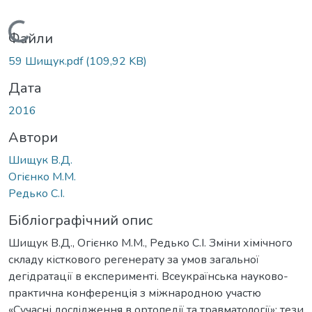
Вантажиться...
Файли
59 Шищук.pdf
(109,92 KB)
Дата
2016
Автори
Шищук В.Д.
Огієнко М.М.
Редько С.І.
Бібліографічний опис
Шищук В.Д., Огієнко М.М., Редько С.І. Зміни хімічного
складу кісткового регенерату за умов загальної
дегідратації в експерименті. Всеукраїнська науково-
практична конференція з міжнародною участю
«Сучасні дослідження в ортопедії та травматології»: тези