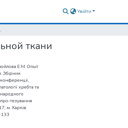
Увійти
ток соединительной ткани
ьной ткани
мойлова Е.М. Опыт
. Збірник
 конференції,
атології хребта та
іжнародного
опро-тезування
7; м. Харків.
1-133