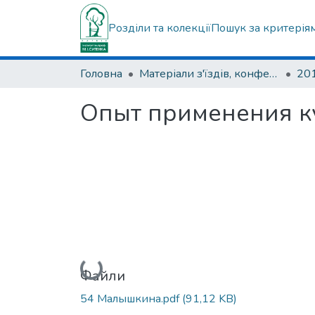
Розділи та колекції
Пошук за критерія
Головна
Матеріали з'їздів, конференцій, симпозіумів та ін.
Опыт применения к
Вантажиться...
Файли
54 Малышкина.pdf
(91,12 KB)