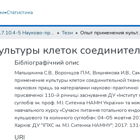
ми
Статистика
2017.10.4-5 Науково-практична конференція, присвячена 110-й річниці заснування ДУ «Інститут патології хребта та суглобів ім. проф. М.І. Ситенка НАМН України» та міжнародного навчального курсу «Сучасні питання тотального ендопро-тезування кульшового та колінного суглобів» (м. Харків, 04–05 жовтня 2017 р.)
Тези
Опыт применения культуры кле
ультуры клеток соединител
Бібліографічний опис
Малышкина С.В., Воронцов П.М., Вишнякова И.В., Са
применения культуры клеток соединительной ткани
наукових праць за матеріалами науково-практичної
присвяченої 110-й річниці заснування ДУ «Інститут п
суглобів ім. проф. М.І. Ситенка НАМН України» та м
навчального курсу «Сучасні питання тотального енд
кульшового та колінного суглобів»; 04–05 жовтня 201
Харків: ДУ "ІПХС ім. М.І. Ситенка НАМНУ"; 2017: 13
URI