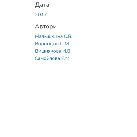
Дата
2017
Автори
Малышкина С.В.
Воронцов П.М.
Вишнякова И.В.
Самойлова Е.М.