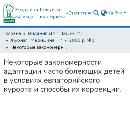
Розділи та
Пошук за
Статистика
Увійти
колекції
критеріями
Головна
Видання ДУ "ІПХС ім. М.І.Ситенка"
Журнал "Медицина і ..."
2003 р. №1
Некоторые закономерности адаптации часто болеющих детей в условиях евпаторийского курорта и способы их коррекции.
Некоторые закономерности
адаптации часто болеющих детей
в условиях евпаторийского
курорта и способы их коррекции.