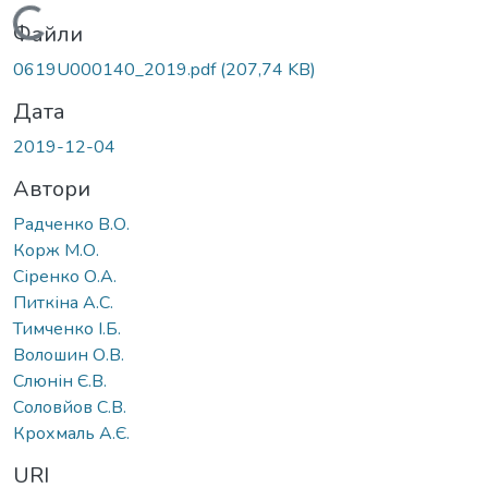
Вантажиться...
Файли
0619U000140_2019.pdf
(207,74 KB)
Дата
2019-12-04
Автори
Радченко В.О.
Корж М.О.
Сіренко О.А.
Питкіна А.С.
Тимченко І.Б.
Волошин О.В.
Слюнін Є.В.
Соловйов С.В.
Крохмаль А.Є.
URI