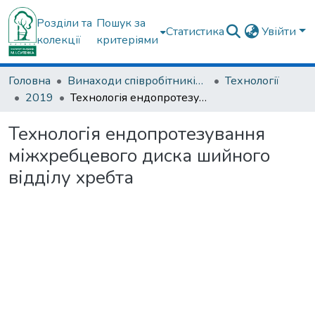
Розділи та
Пошук за
Статистика
Увійти
колекції
критеріями
Головна
Винаходи співробітників ДУ "ІПХС ім. проф. М.І. Ситенка"
Технології
2019
Технологія ендопротезування міжхребцевого диска шийного відділу хребта
Технологія ендопротезування
міжхребцевого диска шийного
відділу хребта