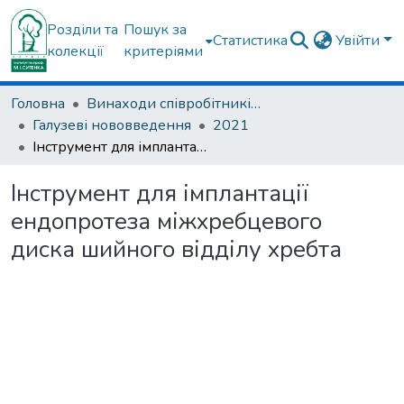
Розділи та
Пошук за
Статистика
Увійти
колекції
критеріями
Головна
Винаходи співробітників ДУ "ІПХС ім. проф. М.І. Ситенка"
Галузеві нововведення
2021
Інструмент для імплантації ендопротеза міжхребцевого диска шийного відділу хребта
Інструмент для імплантації
ендопротеза міжхребцевого
диска шийного відділу хребта