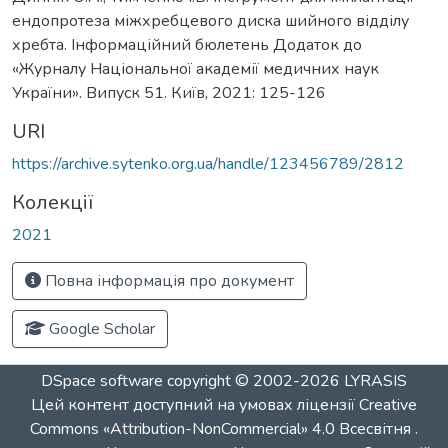
ендопротеза міжхребцевого диска шийного відділу
хребта. Інформаційний бюлетень Додаток до
«Журналу Національної академії медичних наук
України». Випуск 51. Київ, 2021: 125-126
URI
https://archive.sytenko.org.ua/handle/123456789/2812
Колекції
2021
Повна інформація про документ
Google Scholar
DSpace software
copyright © 2002-2026
LYRASIS
Цей контент доступний на умовах ліцензії
Creative
Commons «Attribution-NonCommercial» 4.0 Всесвітня
.