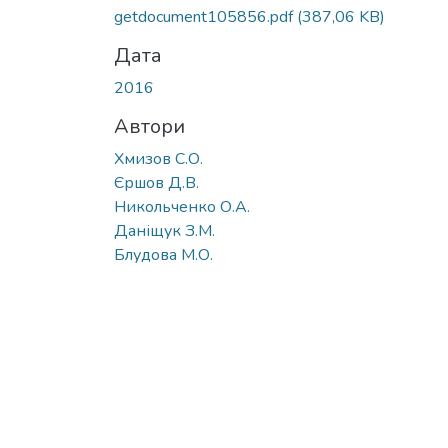
Вантажиться...
getdocument105856.pdf
(387,06 KB)
Дата
2016
Автори
Хмизов С.О.
Єршов Д.В.
Никольченко О.А.
Даніщук З.М.
Блудова М.О.