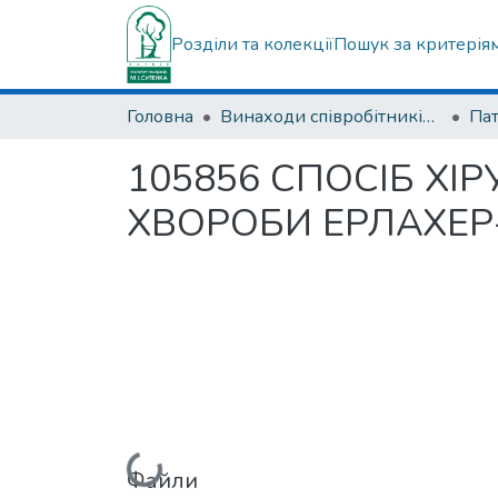
Розділи та колекції
Пошук за критерія
Головна
Винаходи співробітників ДУ "ІПХС ім. проф. М.І. Ситенка"
Па
105856 СПОСІБ ХІ
ХВОРОБИ ЕРЛАХЕР-
Файли