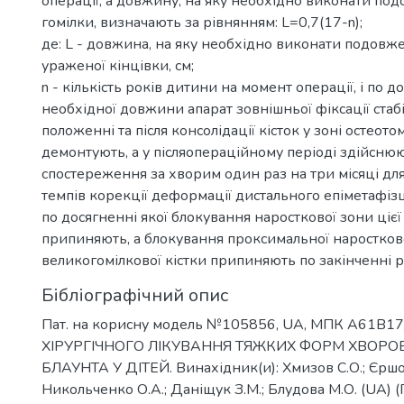
операції, а довжину, на яку необхідно виконати под
гомілки, визначають за рівнянням: L=0,7(17-n);
де: L - довжина, на яку необхідно виконати подовже
ураженої кінцівки, см;
n - кількість років дитини на момент операції, і по д
необхідної довжини апарат зовнішньої фіксації стаб
положенні та після консолідації кісток у зоні остеотом
демонтують, а у післяопераційному періоді здійсню
спостереження за хворим один раз на три місяці дл
темпів корекції деформації дистального епіметафізцу
по досягненні якої блокування наросткової зони цієї
припиняють, а блокування проксимальної наростков
великогомілкової кістки припиняють по закінченні р
Бібліографічний опис
Пат. на корисну модель №105856, UA, МПК A61B1
ХІРУРГІЧНОГО ЛІКУВАННЯ ТЯЖКИХ ФОРМ ХВОРО
БЛАУНТА У ДІТЕЙ. Винахідник(и): Хмизов С.О.; Єршо
Никольченко О.А.; Даніщук З.М.; Блудова М.О. (UA) 