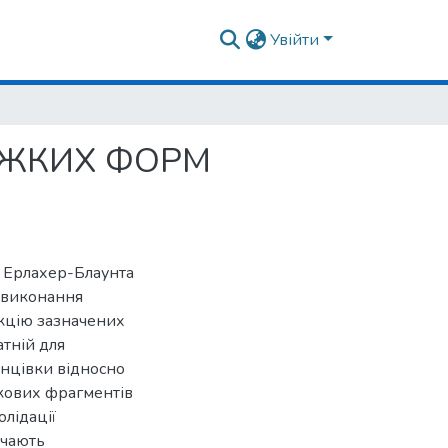
Увійти
ТЯЖКИХ ФОРМ
и Ерлахер-Блаунта
а виконання
екцію зазначених
атній для
інцівки відносно
сткових фрагментів
олідації
ачають