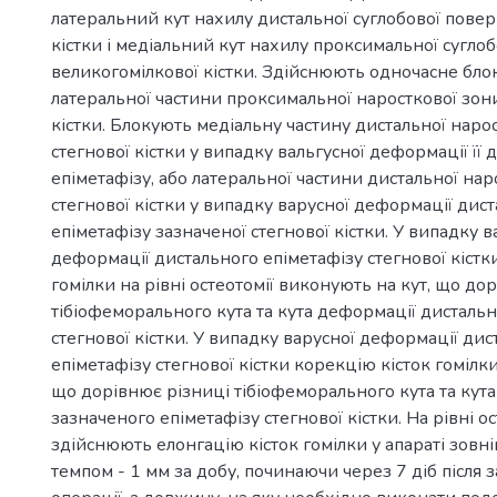
латеральний кут нахилу дистальної суглобової повер
кістки і медіальний кут нахилу проксимальної сугло
великогомілкової кістки. Здійснюють одночасне бло
латеральної частини проксимальної наросткової зон
кістки. Блокують медіальну частину дистальної наро
стегнової кістки у випадку вальгусної деформації її 
епіметафізу, або латеральної частини дистальної нар
стегнової кістки у випадку варусної деформації дис
епіметафізу зазначеної стегнової кістки. У випадку в
деформації дистального епіметафізу стегнової кістки
гомілки на рівні остеотомії виконують на кут, що до
тібіофеморального кута та кута деформації дистальн
стегнової кістки. У випадку варусної деформації дис
епіметафізу стегнової кістки корекцію кісток гомілк
що дорівнює різниці тібіофеморального кута та кут
зазначеного епіметафізу стегнової кістки. На рівні ос
здійснюють елонгацію кісток гомілки у апараті зовніш
темпом - 1 мм за добу, починаючи через 7 діб після