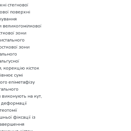
хні стегнової
бової поверхні
кування
и великогомілкової
сткової зони
дистального
осткової зони
тального
альгусної
, корекцію кісток
рівнює сумі
ого епіметафізу
тального
и виконують на кут,
а деформації
теотомії
ньої фіксації із
 завершення