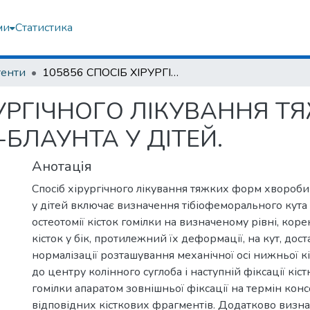
ми
Статистика
тенти
105856 СПОСІБ ХІРУРГІЧНОГО ЛІКУВАННЯ ТЯЖКИХ ФОРМ ХВОРОБИ ЕРЛАХЕР-БЛАУНТА У ДІТЕЙ.
РУРГІЧНОГО ЛІКУВАННЯ 
БЛАУНТА У ДІТЕЙ.
Анотація
Спосіб хірургічного лікування тяжких форм хвороб
у дітей включає визначення тібіофеморального кут
остеотомії кісток гомілки на визначеному рівні, кор
кісток у бік, протилежний їх деформації, на кут, дост
нормалізації розташування механічної осі нижньої к
до центру колінного суглоба і наступній фіксації кі
гомілки апаратом зовнішньої фіксації на термін конс
відповідних кісткових фрагментів. Додатково визн