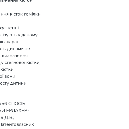
овження кісток
ння кісток гомілки
осягненні
ілізують у даному
ії апарат
ють динамічне
я визначення
 стегнової кістки,
 кістки
ої зони
осту дитини.
7/56 СПОСІБ
БИ ЕРЛАХЕР-
в Д.В.;
(Патентовласник